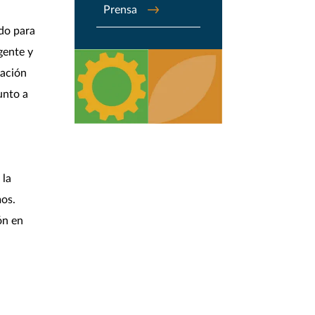
Prensa
ndo para
gente y
nación
unto a
 la
mos.
ón en