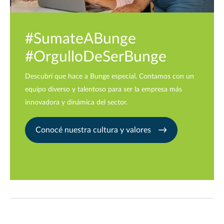
#SumateABunge
#OrgulloDeSerBunge
Descubrí que hace a Bunge especial. Contamos con un
equipo diverso y talentoso para ser la empresa más
innovadora y dinámica del sector.
Conocé nuestra cultura y valores