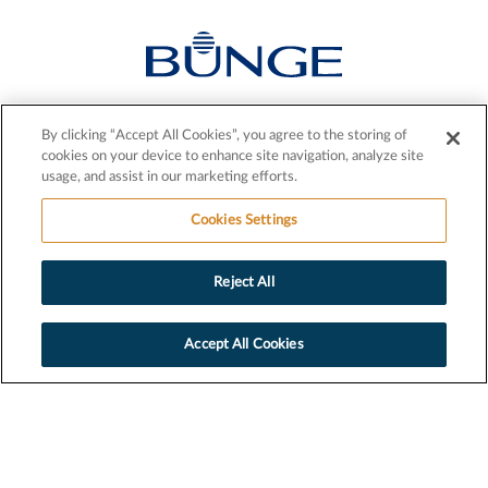
Conectamos a los productores agrícolas con los
By clicking “Accept All Cookies”, you agree to the storing of
consumidores para suministrar al mundo alimentos e
cookies on your device to enhance site navigation, analyze site
ingredientes esenciales y combustibles.
usage, and assist in our marketing efforts.
© 2026 Bunge.
Cookies Settings
Recursos humanos
Prensa
Reject All
Legal
Privacy
Terms
Accept All Cookies