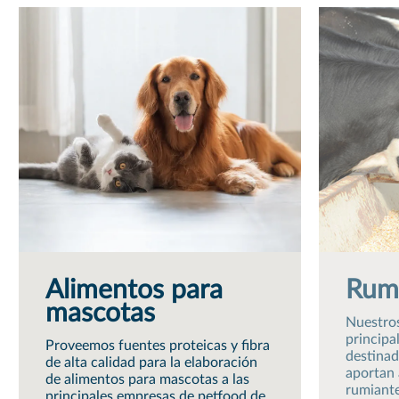
Alimentos para
Rum
mascotas
Nuestros
principa
Proveemos fuentes proteicas y fibra
destinad
de alta calidad para la elaboración
aportan 
de alimentos para mascotas a las
rumiante
principales empresas de petfood de